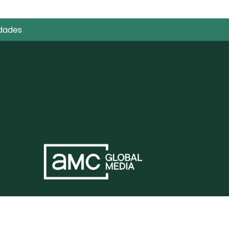
Pía Quintana llega a
elGourmet con
dades
Simplemente Pía, una ser
que celebra una cocina
práctica, creativa y llena
de sabor para el día a dí