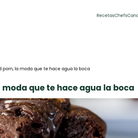
Recetas
Chefs
Cana
orias
Recetas Destacadas
 y Muffins
ulzura
d porn, la moda que te hace agua la boca
a moda que te hace agua la boca
Toast de trucha
EMPANA
curada y queso
CARNE
30 min
60 min
casero