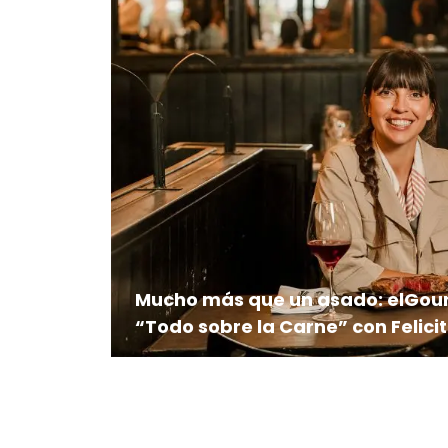
Mucho más que un asado: elGou
“Todo sobre la Carne” con Felicit
Frigoríficos, carnicerías, restaurantes 
forman parte del itinerario de una serie
camino de la carne desde su origen hast