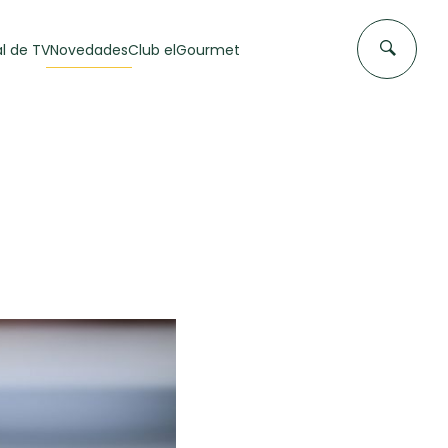
l de TV
Novedades
Club elGourmet
DAS DE
FLAN CASERO
50 min