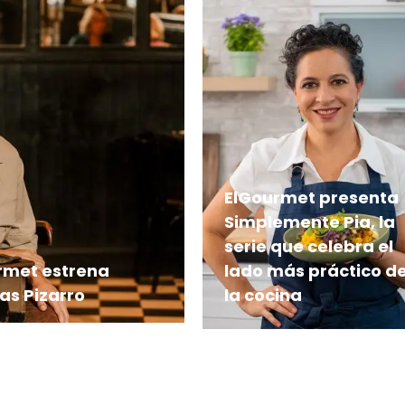
ElGourmet presenta
Simplemente Pia, la
serie que celebra el
rmet estrena
lado más práctico d
as Pizarro
la cocina
y puestos al paso
En una época en la que
 que explora el
cocinar debe adaptarse 
a el plato
un ritmo de vida cada ve
más acelerado, la
reconocida chef mexica