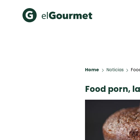
Recetas Populares
Categ
Aguachile de Camarón de
Cupcakes
mi Papá
A Pura D
Hot Pancakes
Home
Noticias
Foo
Galletas con Chispas de
Chocolate
Food porn, l
Key Lime Pie
Red Velvet Cake
Todas las recetas