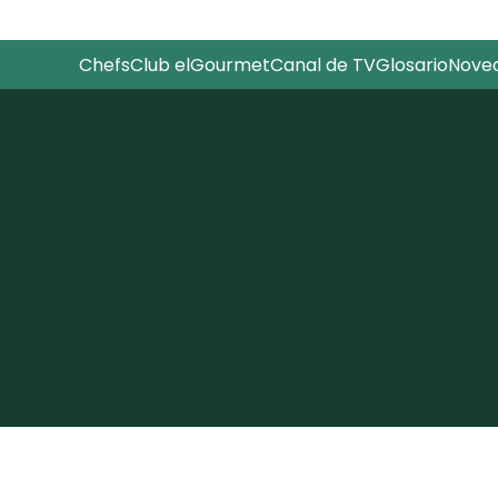
Chefs
Club elGourmet
Canal de TV
Glosario
Nove