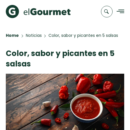
Home
Noticias
Color, sabor y picantes en 5 salsas
Recetas
Color, sabor y picantes en 5
Chefs
salsas
Recetas
Categorias
Canal de
Populares
TV
Hot Pancakes
Cupcakes y
Novedades
Muffins
Club
Aguachile de
A Pura Dulzura
elGourmet
Camarón de
mi Papá
Toast