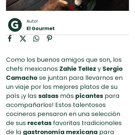
curad
Todas las
30 min
Key Lime Pie
recetas
Autor
Galletas con
El Gourmet
Chispas de
Chocolate
Como los buenos amigos que son, los
Tiramisú
chefs mexicanos
Zahie
Tellez
y
Sergio
Camacho
se juntan para llevarnos en
un viaje por los mejores platos de su
país ¡y las
salsas
más
picantes
para
acompañarlos! Estos talentosos
cocineros pensaron en una selección
de sus
recetas
favoritas tradicionales
de la
gastronomía
mexicana
para