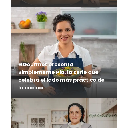
Frigoríficos, carnicerías, restaurantes y
puestos al paso forman parte del
itinerario de una serie que explora el
camino de la carne desde su origen
hasta el plato
ElGourmet presenta
Simplemente Pia, la serie que
celebra el lado más práctico de
la cocina
En una época en la que cocinar debe
adaptarse a un ritmo de vida cada vez
más acelerado, la reconocida chef
mexicana Pía Quintana llega a
elGourmet con Simplemente Pía, una