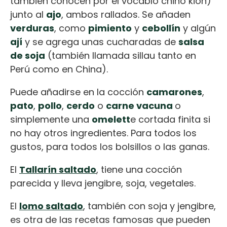
también conocen por el vocablo chino kion)
junto al
ajo
, ambos rallados. Se añaden
verduras
, como
pimiento
y
cebollín
y algún
ají
y se agrega unas cucharadas de
salsa
de soja
(también llamada sillau tanto en
Perú como en China).
Puede añadirse en la cocción
camarones
,
pato
,
pollo
,
cerdo
o
carne vacuna
o
simplemente una
omelett
e cortada finita si
no hay otros ingredientes. Para todos los
gustos, para todos los bolsillos o las ganas.
El
Tallarín saltado
, tiene una cocción
parecida y lleva jengibre, soja, vegetales.
El
lomo saltado
, también con soja y jengibre,
es otra de las recetas famosas que pueden