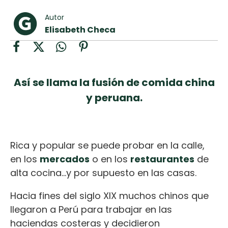
curad
Todas las
30 min
Autor
Galletas con
recetas
Elisabeth Checa
Chispas de
Chocolate
Key Lime Pie
Así se llama la fusión de comida china
y peruana.
Tiramisú
Rica y popular se puede probar en la calle,
en los
mercados
o en los
restaurantes
de
alta cocina…y por supuesto en las casas.
Hacia fines del siglo XIX muchos chinos que
llegaron a Perú para trabajar en las
haciendas costeras y decidieron