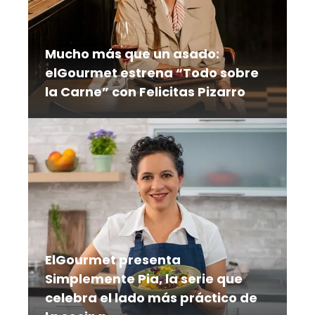
Mucho más que un asado:
elGourmet estrena “Todo sobre
la Carne” con Felicitas Pizarro
Frigoríficos, carnicerías, restaurantes y
puestos al paso forman parte del
itinerario de una serie que explora el
camino de la carne desde su origen
hasta el plato
ElGourmet presenta
Simplemente Pia, la serie que
celebra el lado más práctico de