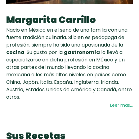
curad
Todas las
30 min
Galletas con
recetas
Margarita Carrillo
Chispas de
Chocolate
Nació en México en el seno de una familia con una
fuerte tradición culinaria. Si bien es pedagoga de
Key Lime Pie
profesión, siempre ha sido una apasionada de la
cocina
. Su gusto por la
gastronomía
la llevó a
especializarse en dicha profesión en México y en
Red Velvet
otras partes del mundo llevando la cocina
Cake
mexicana a los más altos niveles en países como
China, Japón, Italia, España, Inglaterra, Irlanda,
Austria, Estados Unidos de América y Canadá, entre
otros.
Leer mas...
A lo largo de su carrera ha expuesto en
conferencias y seminarios gastronómicos y
culturales internacionales en las ciudades más
Sus Recetas
importantes del mundo y ha tenido el honor de ser