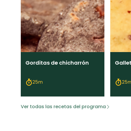
Gorditas de chicharrón
Galle
25m
25
Ver todas las recetas del programa