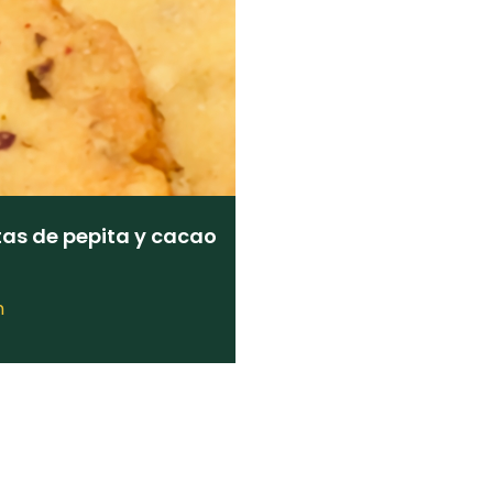
tas de pepita y cacao
m