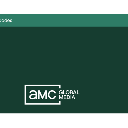
dades