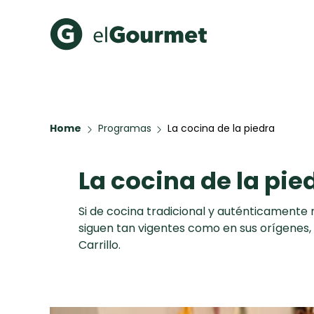
Recetas Populares
Categ
Aguachile de Camarón de
Cupcakes
Home
Programas
La cocina de la piedra
mi Papá
A Pura D
Hot Pancakes
La cocina de la pie
Galletas con Chispas de
Chocolate
Red Velvet Cake
Si de cocina tradicional y auténticamente 
Key Lime Pie
siguen tan vigentes como en sus orígenes, 
Carrillo.
Todas las recetas