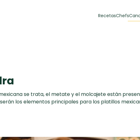
Recetas
Chefs
Cana
orias
Recetas Destacadas
 y Muffins
ulzura
dra
mexicana se trata, el metate y el molcajete están present
serán los elementos principales para los platillos mexic
Toast de trucha
EMPANA
curada y queso
CARNE
30 min
60 min
casero