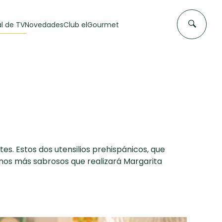
l de TV
Novedades
Club elGourmet
es. Estos dos utensilios prehispánicos, que
anos más sabrosos que realizará Margarita
DAS DE
FLAN CASERO
50 min