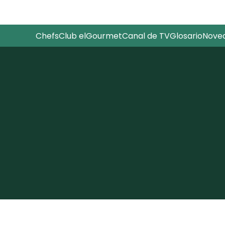
Chefs
Club elGourmet
Canal de TV
Glosario
Nove