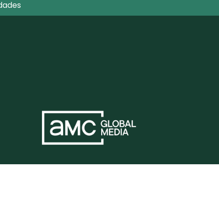
dades