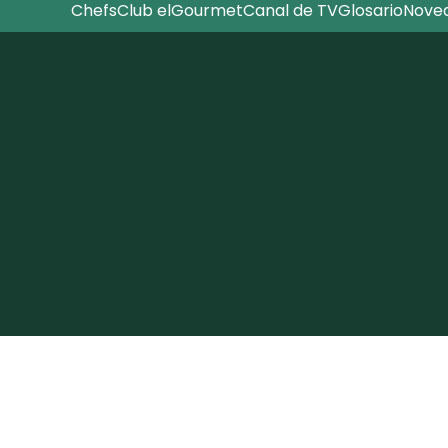
Chefs
Club elGourmet
Canal de TV
Glosario
Nove