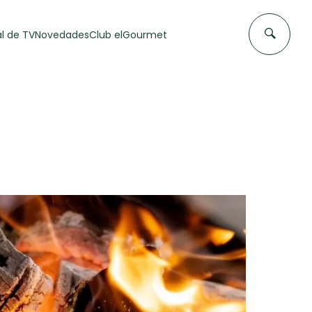
l de TV
Novedades
Club elGourmet
DAS DE
FLAN CASERO
50 min