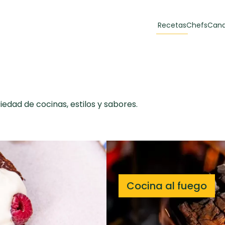
Recetas
Chefs
Cana
orias
Recetas Destacadas
 y Muffins
ulzura
dad de cocinas, estilos y sabores.
Toast de trucha
EMPANA
Cocina al fuego
curada y queso
CARNE
30 min
60 min
casero