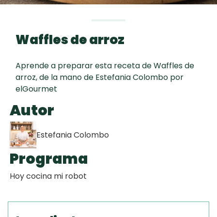
curad
Todas las
30 min
Key Lime Pie
recetas
Waffles de arroz
Galletas con
Chispas de
Aprende a preparar esta receta de Waffles de
Chocolate
arroz, de la mano de Estefania Colombo por
elGourmet
Tiramisú
Autor
Estefania Colombo
Programa
Hoy cocina mi robot