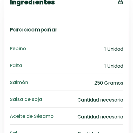
Ingredientes
Tex
CS
PD
Para acompañar
Exc
Wo
Pepino
1 Unidad
Palta
1 Unidad
Salmón
250 Gramos
Salsa de soja
Cantidad necesaria
Aceite de Sésamo
Cantidad necesaria