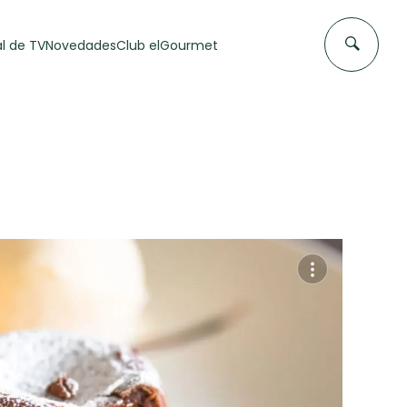
l de TV
Novedades
Club elGourmet
DAS DE
FLAN CASERO
50 min