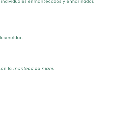
s individuales enmantecados y enharinados
 desmoldar.
con la
manteca
de
manì
.