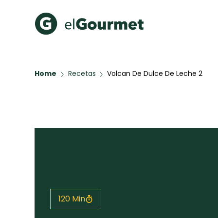
Recetas Populares
Categ
Home
Recetas
Volcan De Dulce De Leche 2
Aguachile de Camarón de
Cupcakes
mi Papá
A Pura D
Hot Pancakes
Galletas con Chispas de
Chocolate
Key Lime Pie
Red Velvet Cake
Todas las recetas
120 Min