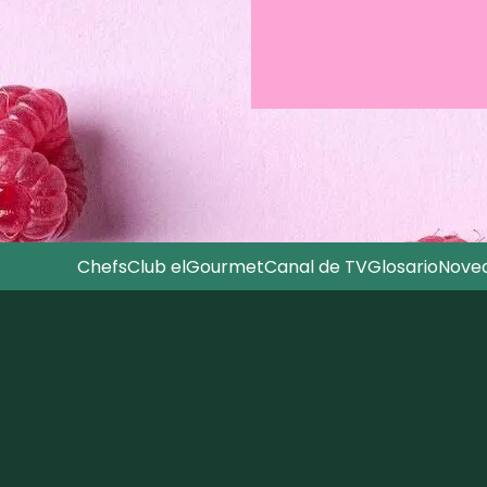
Chefs
Club elGourmet
Canal de TV
Glosario
Nove