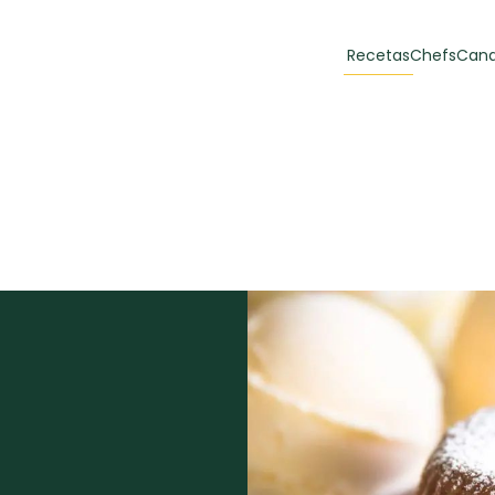
Recetas
Chefs
Cana
orias
Recetas Destacadas
 y Muffins
ulzura
Toast de trucha
EMPANA
curada y queso
CARNE
30 min
60 min
casero