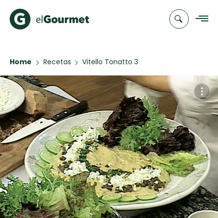
Home
Recetas
Vitello Tonatto 3
Recetas
Chefs
Recetas
Categorias
Canal de
Populares
TV
Hot Pancakes
Cupcakes y
Novedades
Muffins
Club
Aguachile de
A Pura Dulzura
elGourmet
Camarón de
mi Papá