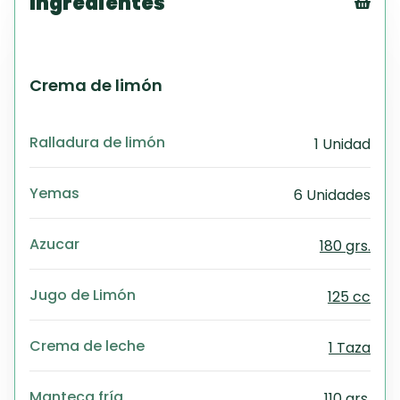
Ingredientes
Tex
CS
PD
Crema de limón
Exc
Wo
Ralladura de limón
1 Unidad
Yemas
6 Unidades
Azucar
180 grs.
Jugo de Limón
125 cc
Crema de leche
1 Taza
Manteca fría
110 grs.