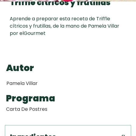
Triffle cítricos y frutillas
Toast
curad
Todas las
Key Lime Pie
30 min
recetas
Aprende a preparar esta receta de Triffle
cítricos y frutillas, de la mano de Pamela Villar
Galletas con
por elGourmet
Chispas de
Chocolate
Raspaditas
Autor
Mendocinas
Pamela Villar
Programa
Carta De Postres