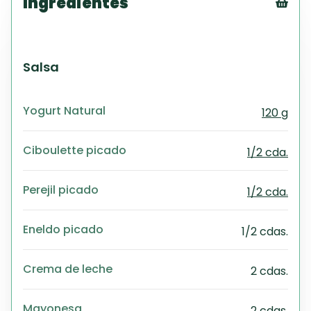
Ingredientes
Tex
CS
PD
Salsa
Exc
Wo
Yogurt Natural
120 g
Ciboulette picado
1/2 cda.
Perejil picado
1/2 cda.
Eneldo picado
1/2 cdas.
Crema de leche
2 cdas.
Mayonesa
2 cdas.