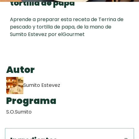
tortilla de papa
curad
Todas las
30 min
Galletas con
recetas
Chispas de
Aprende a preparar esta receta de Terrina de
pescado y tortilla de papa, de la mano de
Chocolate
Sumito Estevez por elGourmet
Key Lime Pie
Red Velvet
Autor
Cake
Sumito Estevez
Programa
S.O.Sumito