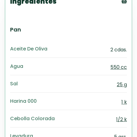
Ingredientes
Tex
CS
PD
Pan
Exc
Wo
Aceite De Oliva
2 cdas.
Agua
550 cc
Sal
25 g
Harina 000
1 k
Cebolla Colorada
1/2 k
Levadura
5 grs.