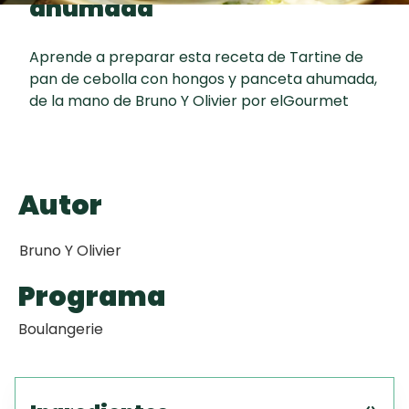
ahumada
Toast
curad
Todas las
Key Lime Pie
30 min
recetas
Aprende a preparar esta receta de Tartine de
pan de cebolla con hongos y panceta ahumada,
Galletas con
de la mano de Bruno Y Olivier por elGourmet
Chispas de
Chocolate
Raspaditas
Autor
Mendocinas
Bruno Y Olivier
Programa
Boulangerie