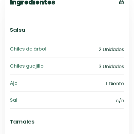
Ingredientes
Tex
CS
PD
Salsa
Exc
Wo
Chiles de árbol
2 Unidades
Chiles guajillo
3 Unidades
Ajo
1 Diente
Sal
c/n
Tamales