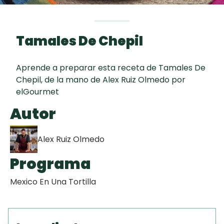
Chispas de
curad
Todas las
Chocolate
30 min
recetas
Tamales De Chepil
Hot Pancakes
Aprende a preparar esta receta de Tamales De
Red Velvet
Chepil, de la mano de Alex Ruiz Olmedo por
Cake
elGourmet
Autor
Key Lime Pie
Alex Ruiz Olmedo
Programa
Mexico En Una Tortilla