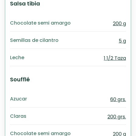
Salsa tibia
Chocolate semi amargo
200 g
Semillas de cilantro
5 g
Leche
1 1/2 Taza
Soufflé
Azucar
60 grs.
Claras
200 grs.
Chocolate semi amargo
200 g