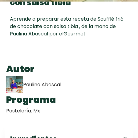
con salsa tibia
Toast
curad
Todas las
Galletas con
30 min
recetas
Chispas de
Aprende a preparar esta receta de Soufflé frió
de chocolate con salsa tibia , de la mano de
Chocolate
Paulina Abascal por elGourmet
Red Velvet
Cake
Autor
Key Lime Pie
Paulina Abascal
Programa
Pastelería. Mx