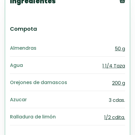
Ingredientes
Tex
CS
PD
Compota
Exc
Wo
Almendras
50 g
Agua
1 1/4 Taza
Orejones de damascos
200 g
Azucar
3 cdas.
Ralladura de limón
1/2 cdita.