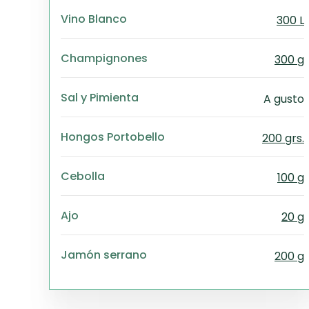
Vino Blanco
300 L
Champignones
300 g
Sal y Pimienta
A gusto
Hongos Portobello
200 grs.
Cebolla
100 g
Ajo
20 g
Jamón serrano
200 g