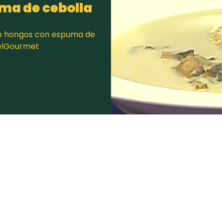
ma de cebolla
de hongos con espuma de
 elGourmet