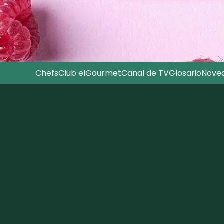
Chefs
Club elGourmet
Canal de TV
Glosario
Nove