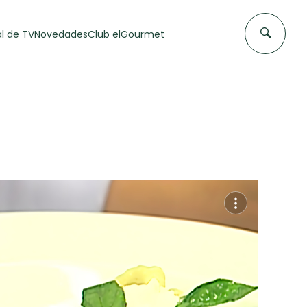
l de TV
Novedades
Club elGourmet
DAS DE
FLAN CASERO
50 min