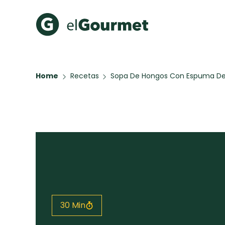
Recetas Populares
Categ
Home
Recetas
Sopa De Hongos Con Espuma De
Hot Pancakes
Cupcakes
A Pura D
Aguachile de Camarón de
mi Papá
Key Lime Pie
Galletas con Chispas de
Chocolate
Raspaditas Mendocinas
Todas las recetas
30 Min