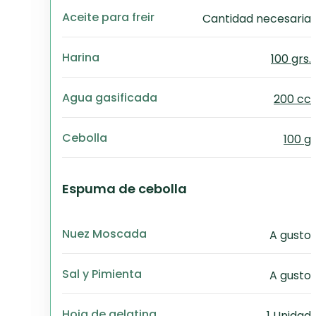
Aceite para freir
Cantidad necesaria
Harina
100 grs.
Agua gasificada
200 cc
Cebolla
100 g
Espuma de cebolla
Nuez Moscada
A gusto
Sal y Pimienta
A gusto
Hoja de gelatina
1 Unidad