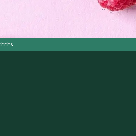
dades