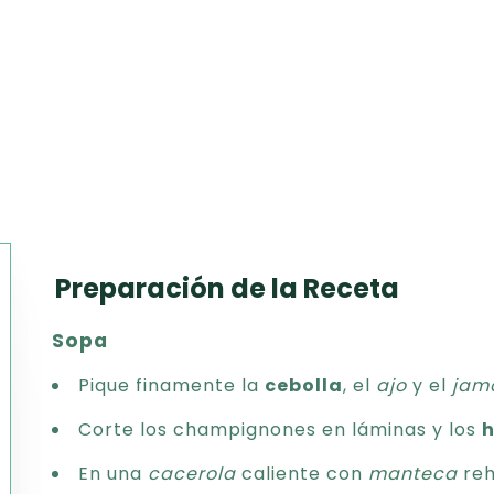
Preparación de la Receta
Texto
Sopa
CSV
PDF
Pique finamente la
cebolla
, el
ajo
y el
jam
Excel
Corte los champignones en láminas y los
Word
En una
cacerola
caliente con
manteca
reh