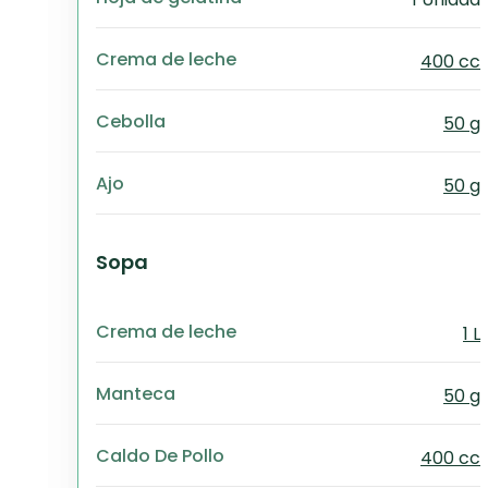
Crema de leche
400 cc
Cebolla
50 g
Ajo
50 g
Sopa
Crema de leche
1 L
Manteca
50 g
Caldo De Pollo
400 cc