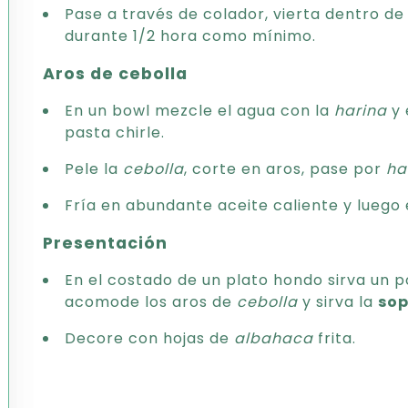
Pase a través de colador, vierta dentro de 
durante 1/2 hora como mínimo.
Aros de cebolla
En un bowl mezcle el agua con la
harina
y 
pasta chirle.
Pele la
cebolla
, corte en aros, pase por
ha
Fría en abundante aceite caliente y luego
Presentación
En el costado de un plato hondo sirva un
acomode los aros de
cebolla
y sirva la
so
Decore con hojas de
albahaca
frita.