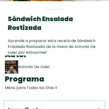
Toast
curad
Todas las
Galletas con
30 min
recetas
Chispas de
Sándwich Ensalada
Chocolate
Rostizada
Key Lime Pie
Aprende a preparar esta receta de Sándwich
Ensalada Rostizada, de la mano de Antonio De
Raspaditas
Autor
Livier por elGourmet
Mendocinas
Antonio De Livier
Programa
Menú para Todos los Días II