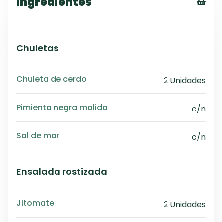
Ingredientes
Tex
CS
PD
Chuletas
Exc
Wo
Chuleta de cerdo
2 Unidades
Pimienta negra molida
c/n
Sal de mar
c/n
Ensalada rostizada
Jitomate
2 Unidades