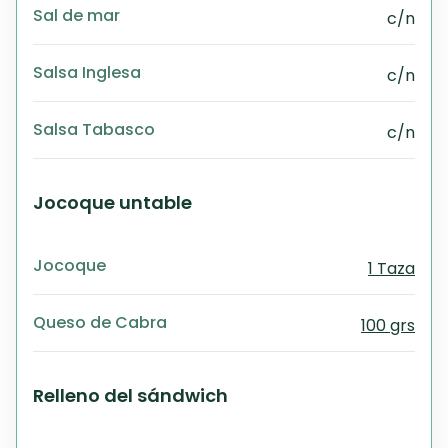
Sal de mar
c/n
Salsa Inglesa
c/n
Salsa Tabasco
c/n
Jocoque untable
Jocoque
1 Taza
Queso de Cabra
100 grs
Relleno del sándwich