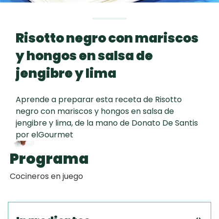
Toast
curad
Todas las
Key Lime Pie
30 min
recetas
Risotto negro con mariscos
Galletas con
y hongos en salsa de
Chispas de
Chocolate
jengibre y lima
Tiramisú
Aprende a preparar esta receta de Risotto
Autor
negro con mariscos y hongos en salsa de
jengibre y lima, de la mano de Donato De Santis
Donato De Santis
por elGourmet
Programa
Cocineros en juego