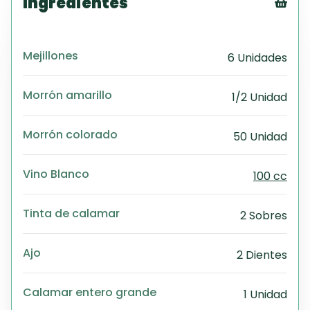
Ingredientes
Tex
CS
Mejillones
6 Unidades
PD
Exc
Wo
Morrón amarillo
1/2 Unidad
Morrón colorado
50 Unidad
Vino Blanco
100 cc
Tinta de calamar
2 Sobres
Ajo
2 Dientes
Calamar entero grande
1 Unidad