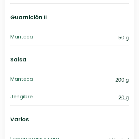
Guarnición II
Manteca
50 g
Salsa
Manteca
200 g
Jengibre
20 g
Varios
Lemon grass - vara