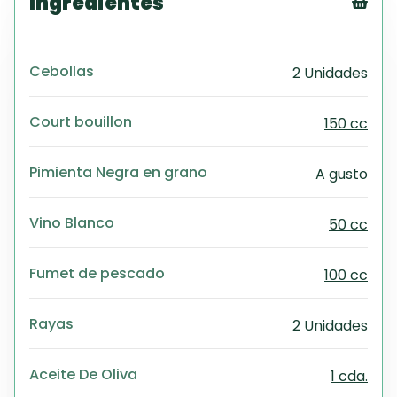
Ingredientes
Tex
CS
Cebollas
2 Unidades
PD
Exc
Wo
Court bouillon
150 cc
Pimienta Negra en grano
A gusto
Vino Blanco
50 cc
Fumet de pescado
100 cc
Rayas
2 Unidades
Aceite De Oliva
1 cda.