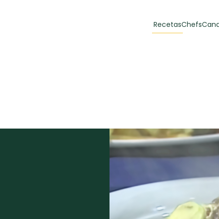
Recetas
Chefs
Cana
orias
Recetas Destacadas
 y Muffins
ulzura
Toast de trucha
EMPANA
curada y queso
CARNE
30 min
60 min
casero