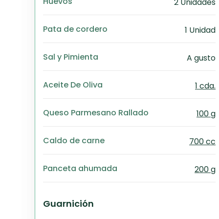
Huevos
2 Unidades
Pata de cordero
1 Unidad
Sal y Pimienta
A gusto
Aceite De Oliva
1 cda.
Queso Parmesano Rallado
100 g
Caldo de carne
700 cc
Panceta ahumada
200 g
Guarnición