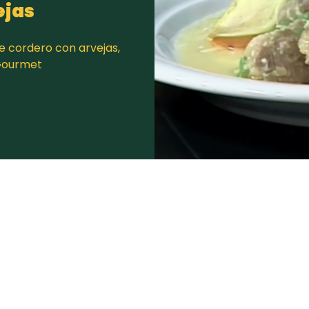
ejas
e cordero con arvejas,
lGourmet