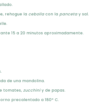
llado.
te, rehogue la
cebolla
con la
panceta
y sal.
lle.
durante 15 a 20 minutos aproximadamente.
.
yuda de una mandolina.
de tomates,
zucchini
y de papas.
horno precalentado a 180º C.