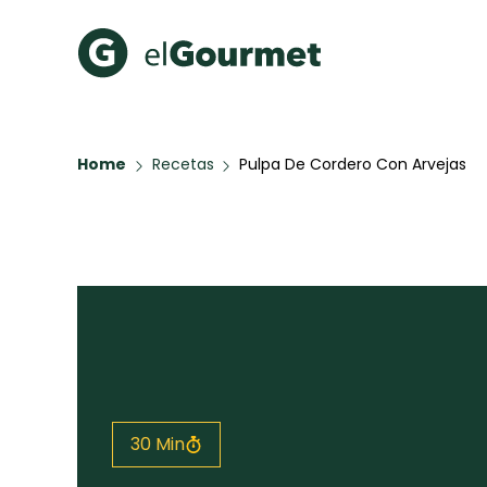
Recetas Populares
Categ
Home
Recetas
Pulpa De Cordero Con Arvejas
Aguachile de Camarón de
Cupcakes
mi Papá
A Pura D
Hot Pancakes
Galletas con Chispas de
Chocolate
Key Lime Pie
Red Velvet Cake
Todas las recetas
30 Min