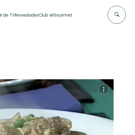
l de TV
Novedades
Club elGourmet
DAS DE
FLAN CASERO
50 min