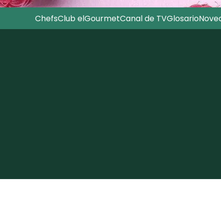
Chefs
Club elGourmet
Canal de TV
Glosario
Nove