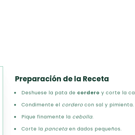
Preparación de la Receta
Texto
Deshuese la pata de
cordero
y corte la c
CSV
PDF
Condimente el
cordero
con sal y pimienta.
Excel
Pique finamente la
cebolla
.
Word
Corte la
panceta
en dados pequeños.