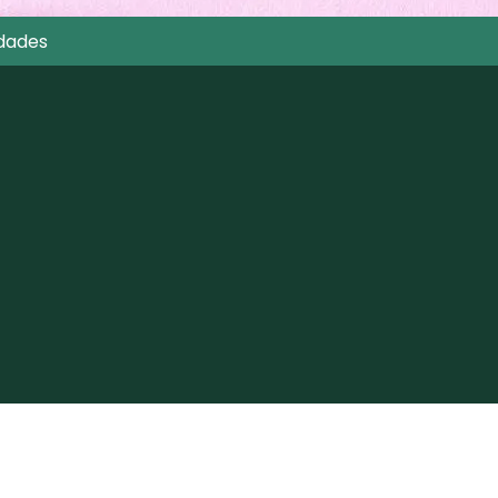
dades