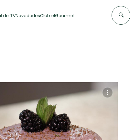
l de TV
Novedades
Club elGourmet
DAS DE
FLAN CASERO
50 min