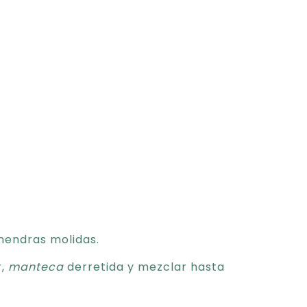
lmendras molidas.
r,
manteca
derretida y mezclar hasta