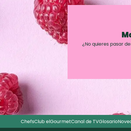
Ma
¿No quieres pasar d
Chefs
Club elGourmet
Canal de TV
Glosario
Nove