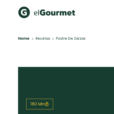
Recetas Populares
Categ
Home
Recetas
Postre De Zarzas
Aguachile de Camarón de
Cupcakes
mi Papá
A Pura D
Hot Pancakes
Galletas con Chispas de
Chocolate
Key Lime Pie
Red Velvet Cake
Todas las recetas
180 Min