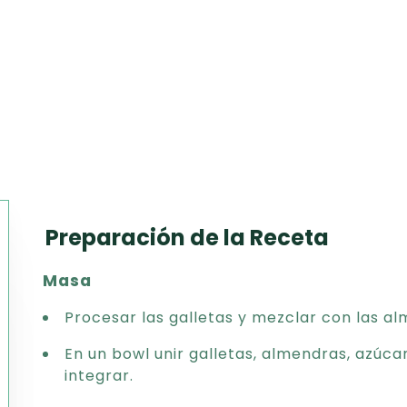
Preparación de la Receta
Texto
Masa
CSV
PDF
Procesar las galletas y mezclar con las a
Excel
En un bowl unir galletas, almendras, azúca
Word
integrar.