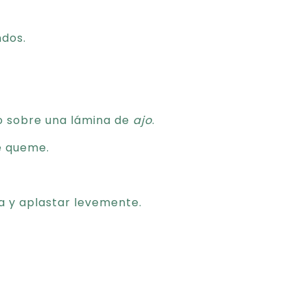
ndos.
o sobre una lámina de
ajo
.
se queme.
va y aplastar levemente.