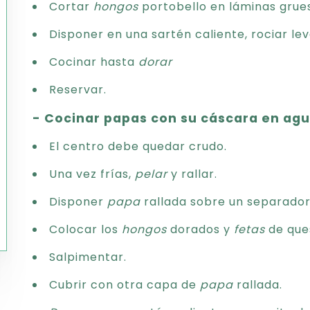
Cortar
hongos
portobello en láminas grue
Disponer en una sartén caliente, rociar le
Cocinar hasta
dorar
Reservar.
- Cocinar papas con su cáscara en agu
El centro debe quedar crudo.
Una vez frías,
pelar
y rallar.
Disponer
papa
rallada sobre un separador
Colocar los
hongos
dorados y
fetas
de ques
Salpimentar.
Cubrir con otra capa de
papa
rallada.