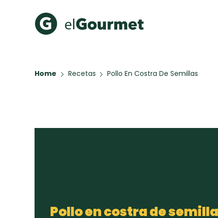
Recetas Populares
Categ
Home
Recetas
Pollo En Costra De Semillas
Aguachile de Camarón de
Cupcakes
mi Papá
A Pura D
Hot Pancakes
Galletas con Chispas de
Chocolate
Key Lime Pie
Red Velvet Cake
Todas las recetas
Pollo en costra de semill