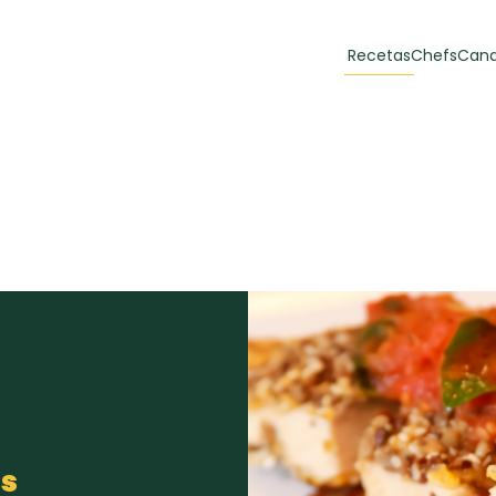
Recetas
Chefs
Cana
orias
Recetas Destacadas
 y Muffins
ulzura
Toast de trucha
EMPANA
curada y queso
CARNE
30 min
60 min
casero
as