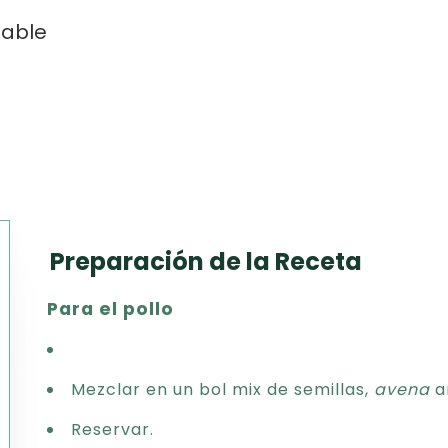
dable
Preparación de la Receta
Texto
Para el pollo
CSV
PDF
Excel
Mezclar en un bol mix de semillas,
avena
ar
Word
Reservar.