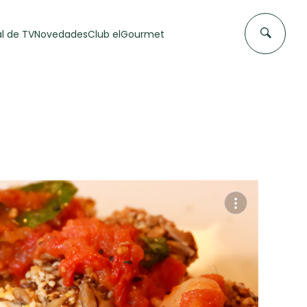
l de TV
Novedades
Club elGourmet
DAS DE
FLAN CASERO
50 min