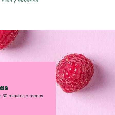
 oliva y
manteca
.
ras
e 30 minutos o menos