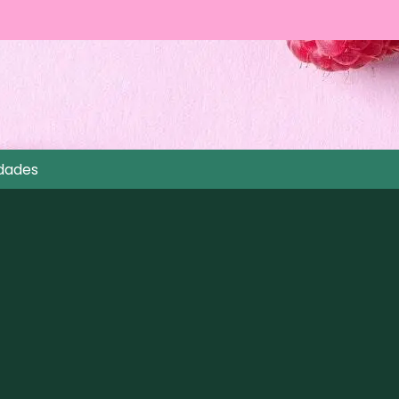
dades