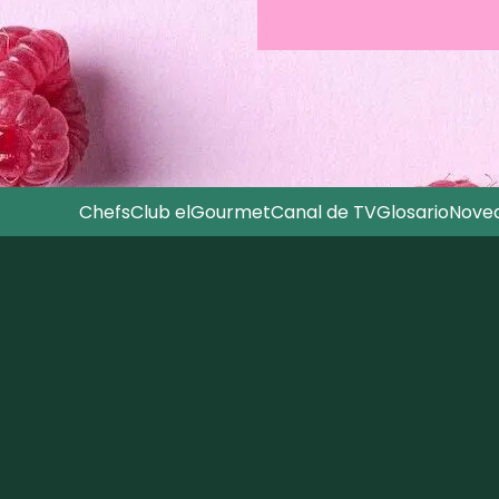
Chefs
Club elGourmet
Canal de TV
Glosario
Nove