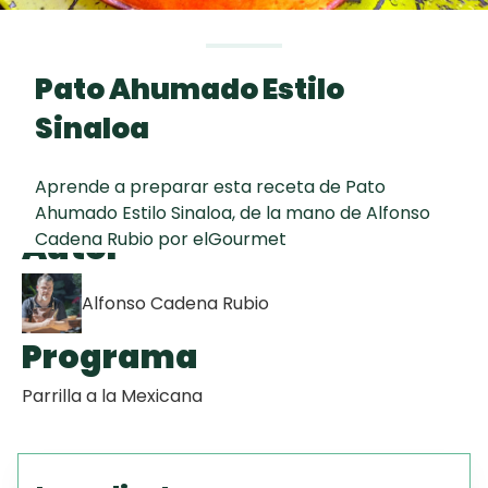
curad
Todas las
30 min
Key Lime Pie
recetas
Pato Ahumado Estilo
Galletas con
Sinaloa
Chispas de
Chocolate
Aprende a preparar esta receta de Pato
Ahumado Estilo Sinaloa, de la mano de Alfonso
Tiramisú
Autor
Cadena Rubio por elGourmet
Alfonso Cadena Rubio
Programa
Parrilla a la Mexicana