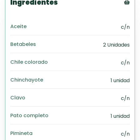
Ingredientes
Tex
CS
Aceite
c/n
PD
Exc
Wo
Betabeles
2 Unidades
Chile colorado
c/n
Chinchayote
1 unidad
Clavo
c/n
Pato completo
1 unidad
Pimineta
c/n