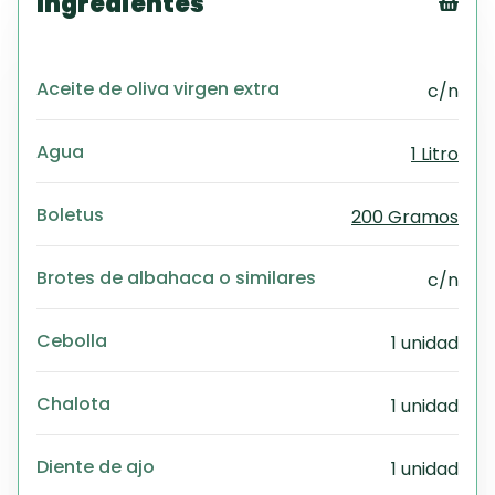
Ingredientes
Tex
CS
Aceite de oliva virgen extra
c/n
PD
Exc
Wo
Agua
1 Litro
Boletus
200 Gramos
Brotes de albahaca o similares
c/n
Cebolla
1 unidad
Chalota
1 unidad
Diente de ajo
1 unidad