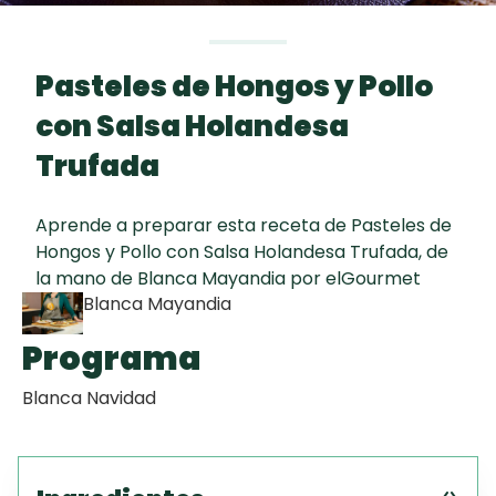
Toast
curad
Todas las
Key Lime Pie
30 min
recetas
Pasteles de Hongos y Pollo
Galletas con
con Salsa Holandesa
Chispas de
Chocolate
Trufada
Tiramisú
Aprende a preparar esta receta de Pasteles de
Autor
Hongos y Pollo con Salsa Holandesa Trufada, de
la mano de Blanca Mayandia por elGourmet
Blanca Mayandia
Programa
Blanca Navidad