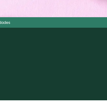
dades