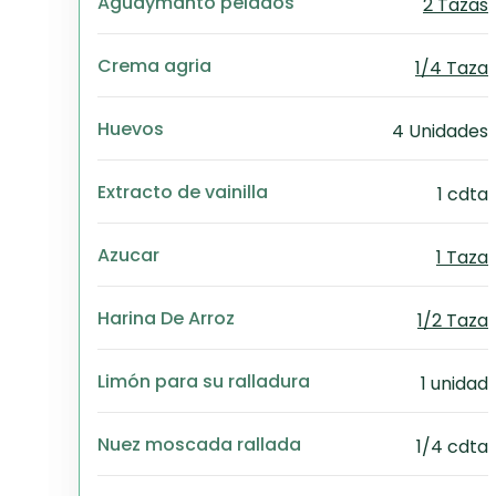
Aguaymanto pelados
2 Tazas
Crema agria
1/4 Taza
Huevos
4 Unidades
Extracto de vainilla
1 cdta
Azucar
1 Taza
Harina De Arroz
1/2 Taza
Limón para su ralladura
1 unidad
Nuez moscada rallada
1/4 cdta