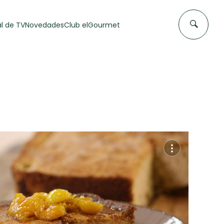
l de TV
Novedades
Club elGourmet
DAS DE
FLAN CASERO
50 min