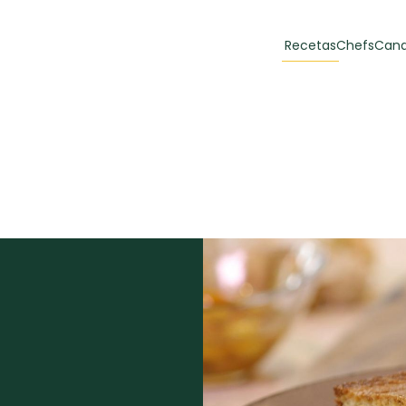
Recetas
Chefs
Cana
orias
Recetas Destacadas
 y Muffins
ulzura
Toast de trucha
EMPANA
curada y queso
CARNE
30 min
60 min
casero