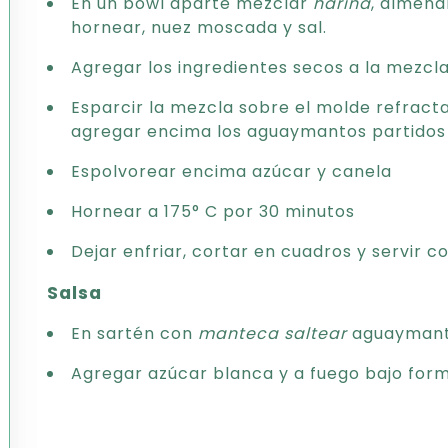
En un bowl aparte mezclar
harina
, almend
hornear, nuez moscada y sal.
Agregar los ingredientes secos a la mezcl
Esparcir la mezcla sobre el molde refracta
agregar encima los aguaymantos partidos 
Espolvorear encima azúcar y canela
Hornear a 175° C por 30 minutos
Dejar enfriar, cortar en cuadros y servir
Salsa
En sartén con
manteca
saltear
aguaymanto
Agregar azúcar blanca y a fuego bajo form