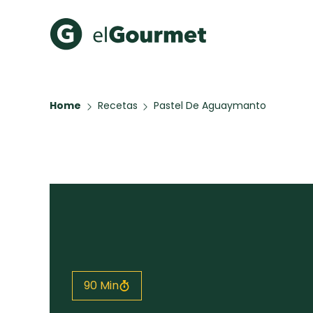
Recetas Populares
Categ
Home
Recetas
Pastel De Aguaymanto
Hot Pancakes
Cupcakes
A Pura D
Aguachile de Camarón de
mi Papá
Key Lime Pie
Galletas con Chispas de
Chocolate
Raspaditas Mendocinas
Todas las recetas
90 Min