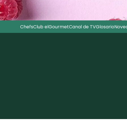
Chefs
Club elGourmet
Canal de TV
Glosario
Nove