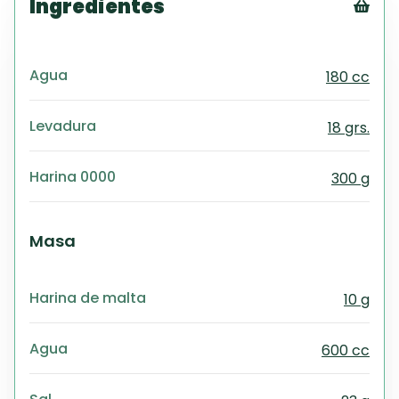
Ingredientes
Tex
CS
Agua
180 cc
PD
Exc
Wo
Levadura
18 grs.
Harina 0000
300 g
Masa
Harina de malta
10 g
Agua
600 cc