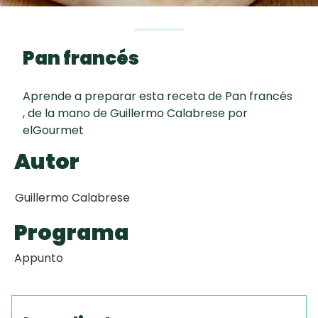
curad
Todas las
30 min
Key Lime Pie
recetas
Pan francés
Galletas con
Chispas de
Aprende a preparar esta receta de Pan francés
Chocolate
, de la mano de Guillermo Calabrese por
elGourmet
Raspaditas
Autor
Mendocinas
Guillermo Calabrese
Programa
Appunto