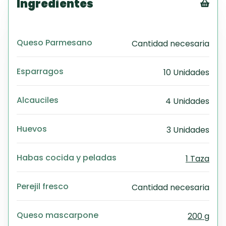
Ingredientes
Tex
CS
Queso Parmesano
Cantidad necesaria
PD
Exc
Wo
Esparragos
10 Unidades
Alcauciles
4 Unidades
Huevos
3 Unidades
Habas cocida y peladas
1 Taza
Perejil fresco
Cantidad necesaria
Queso mascarpone
200 g