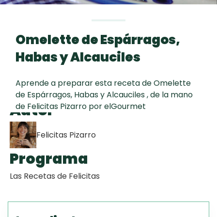
curad
Todas las
30 min
Key Lime Pie
recetas
Omelette de Espárragos,
Galletas con
Habas y Alcauciles
Chispas de
Chocolate
Aprende a preparar esta receta de Omelette
de Espárragos, Habas y Alcauciles , de la mano
Tiramisú
Autor
de Felicitas Pizarro por elGourmet
Felicitas Pizarro
Programa
Las Recetas de Felicitas