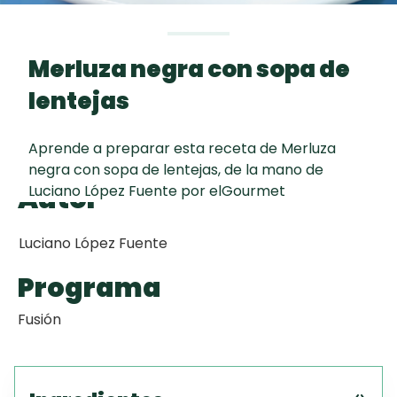
Toast
curad
Todas las
Galletas con
30 min
recetas
Chispas de
Merluza negra con sopa de
Chocolate
lentejas
Red Velvet
Aprende a preparar esta receta de Merluza
Cake
negra con sopa de lentejas, de la mano de
Autor
Luciano López Fuente por elGourmet
Key Lime Pie
Luciano López Fuente
Programa
Fusión