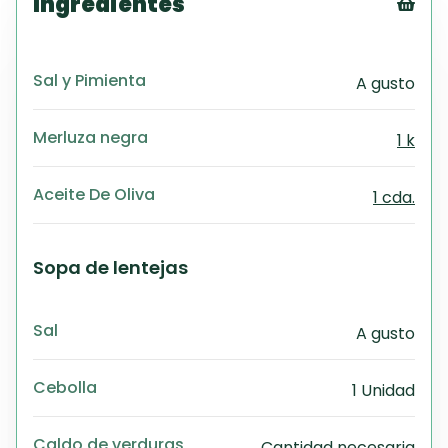
Ingredientes
Tex
CS
Sal y Pimienta
A gusto
PD
Exc
Wo
Merluza negra
1 k
Aceite De Oliva
1 cda.
Sopa de lentejas
Sal
A gusto
Cebolla
1 Unidad
Caldo de verduras
Cantidad necesaria