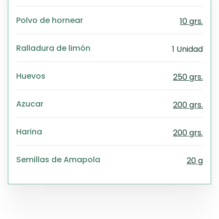
Exc
Wo
Polvo de hornear
10 grs.
Ralladura de limón
1 Unidad
Huevos
250 grs.
Azucar
200 grs.
Harina
200 grs.
Semillas de Amapola
20 g