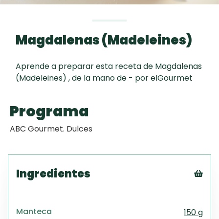
curad
Todas las
30 min
Key Lime Pie
recetas
Magdalenas (Madeleines)
Galletas con
Chispas de
Aprende a preparar esta receta de Magdalenas
Chocolate
(Madeleines) , de la mano de - por elGourmet
Raspaditas
Programa
Mendocinas
ABC Gourmet. Dulces
Ingredientes
Tex
CS
Manteca
150 g
PD