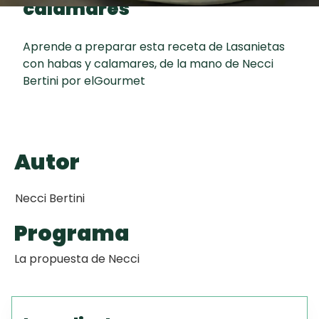
calamares
curad
Todas las
30 min
Galletas con
recetas
Chispas de
Aprende a preparar esta receta de Lasanietas
Chocolate
con habas y calamares, de la mano de Necci
Bertini por elGourmet
Key Lime Pie
Red Velvet
Autor
Cake
Necci Bertini
Programa
La propuesta de Necci