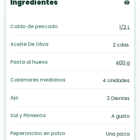
Ingredientes
Tex
CS
Caldo de pescado
1/2 L
PD
Exc
Wo
Aceite De Oliva
2 cdas.
Pasta al huevo
400 g
Calamares medianos
4 Unidades
Ajo
2 Dientes
Sal y Pimienta
A gusto
Peperoncino en polvo
Una pizca