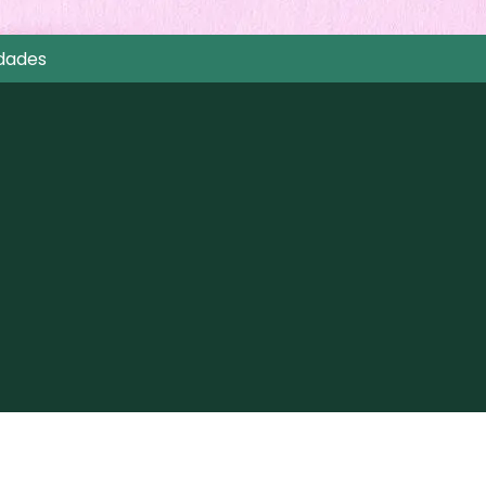
dades