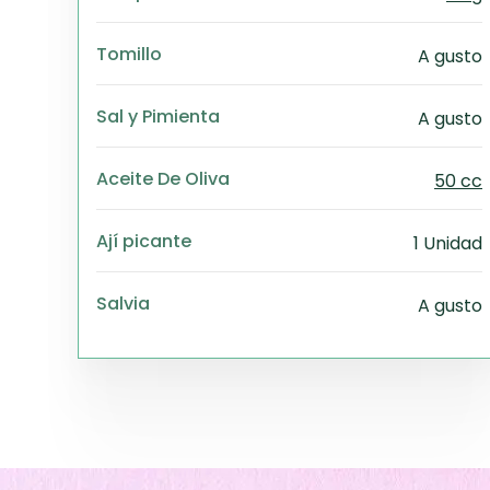
Tomillo
A gusto
Sal y Pimienta
A gusto
Aceite De Oliva
50 cc
Ají picante
1 Unidad
Salvia
A gusto