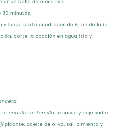
ar un bollo de masa lisa.
e 30 minutos.
na y luego corte cuadrados de 8 cm de lado.
ión, corte la cocción en agua fría y
anceta
.
e la
cebolla
, el
tomillo
, la salvia y deje sudar.
jí
picante, aceite de oliva, sal, pimienta y