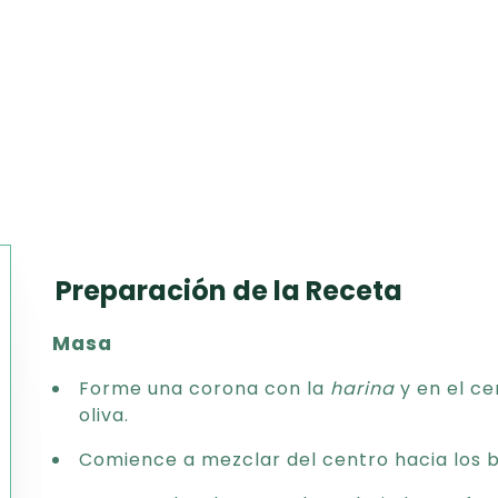
Preparación de la Receta
Texto
Masa
CSV
PDF
Forme una corona con la
harina
y en el ce
Excel
oliva.
Word
Comience a mezclar del centro hacia los bo