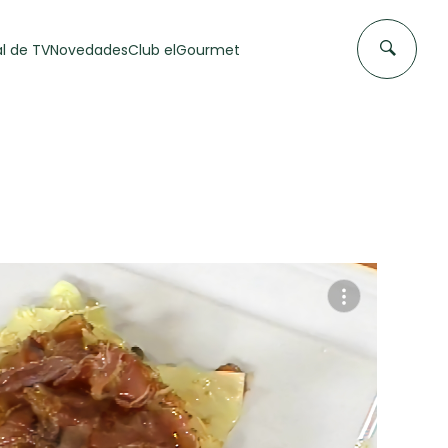
l de TV
Novedades
Club elGourmet
DAS DE
FLAN CASERO
50 min