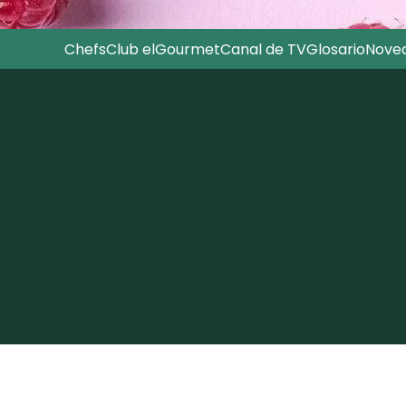
Chefs
Club elGourmet
Canal de TV
Glosario
Nove