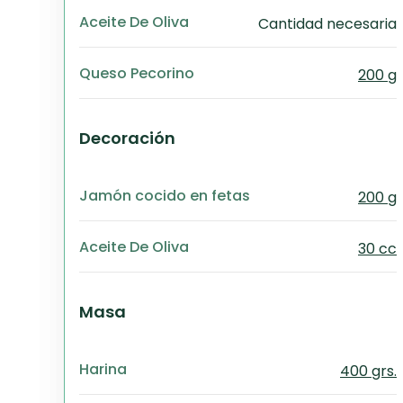
Aceite De Oliva
Cantidad necesaria
Queso Pecorino
200 g
Decoración
Jamón cocido en fetas
200 g
Aceite De Oliva
30 cc
Masa
Harina
400 grs.