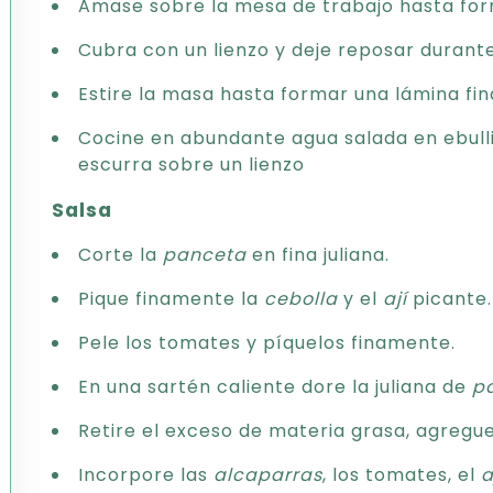
Amase sobre la mesa de trabajo hasta form
Cubra con un lienzo y deje reposar durant
Estire la masa hasta formar una lámina fi
Cocine en abundante agua salada en ebullic
escurra sobre un lienzo
Salsa
Corte la
panceta
en fina juliana.
Pique finamente la
cebolla
y el
ají
picante.
Pele los tomates y píquelos finamente.
En una sartén caliente dore la juliana de
p
Retire el exceso de materia grasa, agregu
Incorpore las
alcaparras
, los tomates, el
a