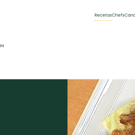
Recetas
Chefs
Cana
orias
Recetas Destacadas
es
 y Muffins
ulzura
Toast de trucha
EMPANA
curada y queso
CARNE
30 min
60 min
casero