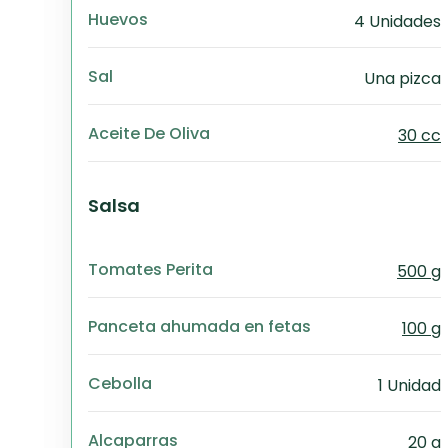
Huevos
4 Unidades
Sal
Una pizca
Aceite De Oliva
30 cc
Salsa
Tomates Perita
500 g
Panceta ahumada en fetas
100 g
Cebolla
1 Unidad
Alcaparras
20 g