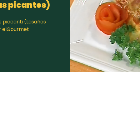
as picantes)
 piccanti (Lasañas
or elGourmet