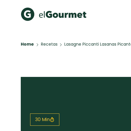
Recetas Populares
Categ
Home
Recetas
Lasagne Piccanti Lasanas Picant
Hot Pancakes
Cupcakes
A Pura D
Aguachile de Camarón de
mi Papá
Key Lime Pie
Galletas con Chispas de
Chocolate
Tiramisú
Todas las recetas
30 Min