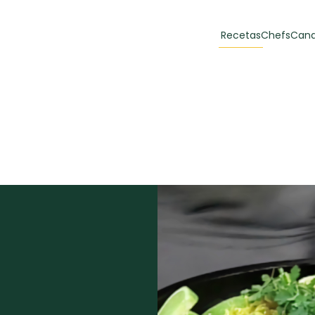
Recetas
Chefs
Cana
orias
Recetas Destacadas
 y Muffins
ulzura
Toast de trucha
EMPANA
curada y queso
CARNE
30 min
60 min
casero