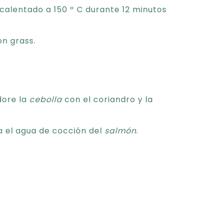
calentado a 150 º C durante 12 minutos
on grass.
ore la
cebolla
con el coriandro y la
ta el agua de cocción del
salmón
.