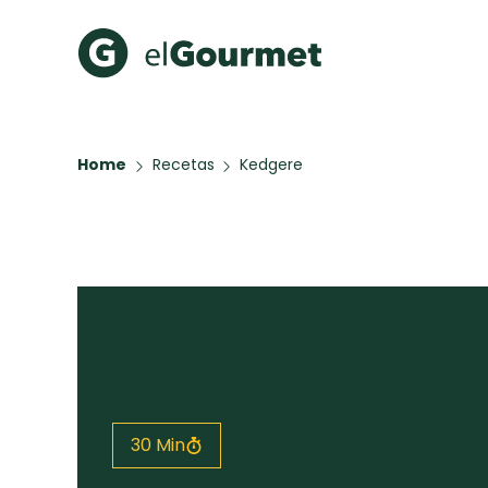
Recetas Populares
Categ
Home
Recetas
Kedgere
Aguachile de Camarón de
Cupcakes
mi Papá
A Pura D
Hot Pancakes
Galletas con Chispas de
Chocolate
Red Velvet Cake
Key Lime Pie
Todas las recetas
30 Min