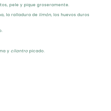
tos, pele y pique groseramente.
a, la ralladura de
limón
, los huevos duros
o.
ima y
cilantro
picado.