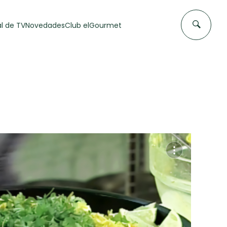
l de TV
Novedades
Club elGourmet
DAS DE
FLAN CASERO
50 min