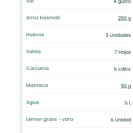
Sal
A gusto
Arroz basmati
250 g
Huevos
3 Unidades
Salvia
7 Hojas
Cúrcuma
½ cdita.
Manteca
50 g
Agua
½ L
Lemon grass - vara
½ Unidad