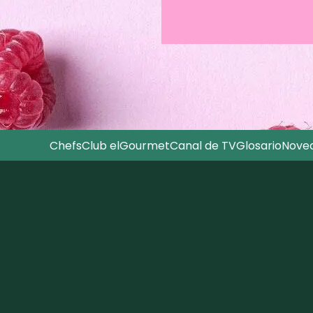
Chefs
Club elGourmet
Canal de TV
Glosario
Nove