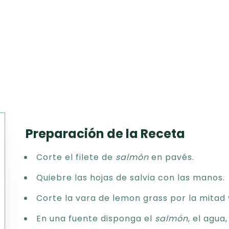
Preparación de la Receta
Texto
Corte el filete de
salmón
en pavés.
CSV
PDF
Quiebre las hojas de salvia con las manos.
Excel
Corte la vara de lemon grass por la mitad y
Word
En una fuente disponga el
salmón
, el agua,