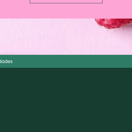
dades