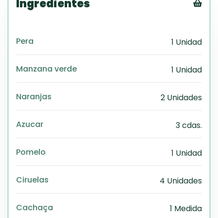
Ingredientes
Tex
CS
Pera
1 Unidad
PD
Exc
Wo
Manzana verde
1 Unidad
Naranjas
2 Unidades
Azucar
3 cdas.
Pomelo
1 Unidad
Ciruelas
4 Unidades
Cachaça
1 Medida