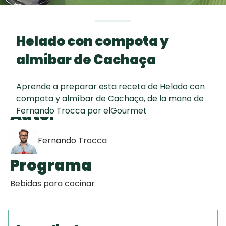
curad
Todas las
30 min
Galletas con
recetas
Chispas de
Helado con compota y
Chocolate
almíbar de Cachaça
Tiramisú
Aprende a preparar esta receta de Helado con
compota y almíbar de Cachaça, de la mano de
Key Lime Pie
Autor
Fernando Trocca por elGourmet
Fernando Trocca
Programa
Bebidas para cocinar