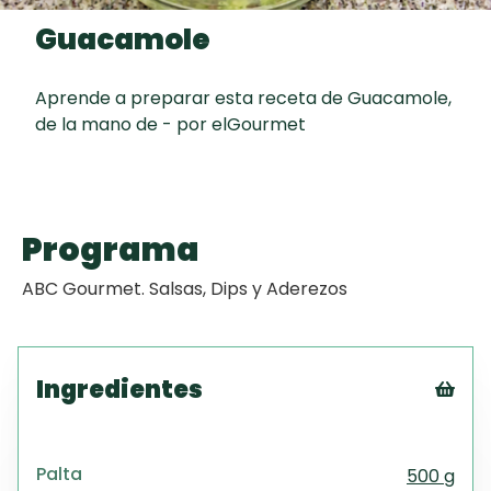
curad
Todas las
Guacamole
30 min
Galletas con
recetas
Chispas de
Chocolate
Aprende a preparar esta receta de Guacamole,
de la mano de - por elGourmet
Key Lime Pie
Tiramisú
Programa
ABC Gourmet. Salsas, Dips y Aderezos
Ingredientes
Tex
CS
Palta
500 g
PD