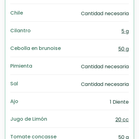
Exc
Wo
Chile
Cantidad necesaria
Cilantro
5 g
Cebolla en brunoise
50 g
Pimienta
Cantidad necesaria
Sal
Cantidad necesaria
Ajo
1 Diente
Jugo de Limón
20 cc
Tomate concasse
50 g