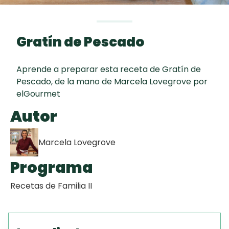
curad
Todas las
30 min
Galletas con
recetas
Chispas de
Gratín de Pescado
Chocolate
Aprende a preparar esta receta de Gratín de
Key Lime Pie
Pescado, de la mano de Marcela Lovegrove por
elGourmet
Raspaditas
Autor
Mendocinas
Marcela Lovegrove
Programa
Recetas de Familia II