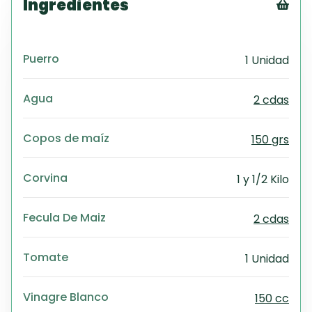
Ingredientes
Tex
CS
Puerro
1 Unidad
PD
Exc
Wo
Agua
2 cdas
Copos de maíz
150 grs
Corvina
1 y 1/2 Kilo
Fecula De Maiz
2 cdas
Tomate
1 Unidad
Vinagre Blanco
150 cc