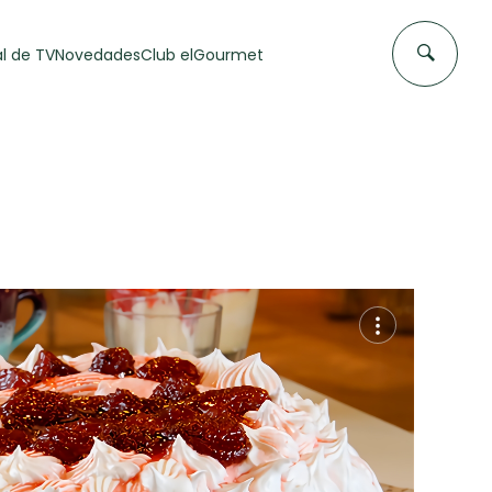
l de TV
Novedades
Club elGourmet
DAS DE
FLAN CASERO
50 min