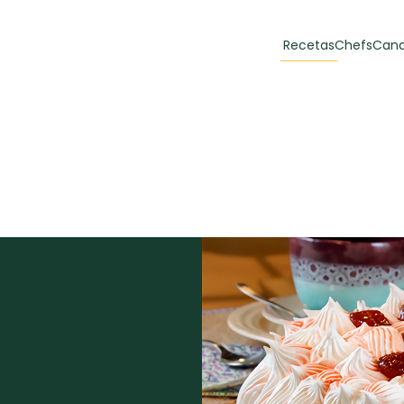
Recetas
Chefs
Cana
orias
Recetas Destacadas
 y Muffins
ulzura
Toast de trucha
EMPANA
curada y queso
CARNE
30 min
60 min
casero