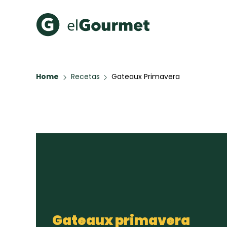
Recetas Populares
Categ
Home
Recetas
Gateaux Primavera
Aguachile de Camarón de
Cupcakes
mi Papá
A Pura D
Hot Pancakes
Galletas con Chispas de
Chocolate
Key Lime Pie
Red Velvet Cake
Todas las recetas
Gateaux primavera