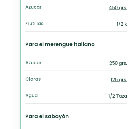
Azucar
450 grs.
Frutillas
1/2 k
Para el merengue italiano
Azucar
250 grs.
Claras
125 grs.
Agua
1/2 Taza
Para el sabayón