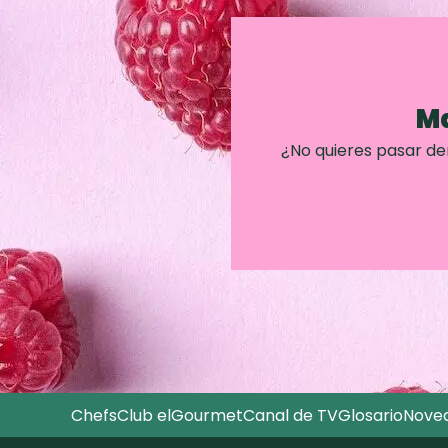
Ma
¿No quieres pasar d
Chefs
Club elGourmet
Canal de TV
Glosario
Nove