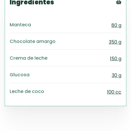
Ingredientes
Tex
CS
Manteca
80 g
PD
Exc
Wo
Chocolate amargo
350 g
Crema de leche
150 g
Glucosa
30 g
Leche de coco
100 cc