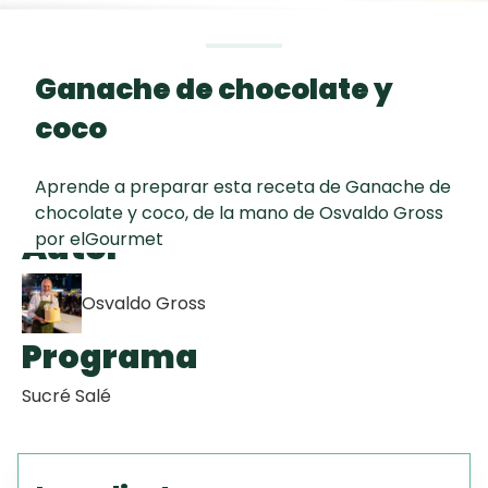
curad
Todas las
30 min
Key Lime Pie
recetas
Ganache de chocolate y
Galletas con
coco
Chispas de
Chocolate
Aprende a preparar esta receta de Ganache de
chocolate y coco, de la mano de Osvaldo Gross
Tiramisú
Autor
por elGourmet
Osvaldo Gross
Programa
Sucré Salé