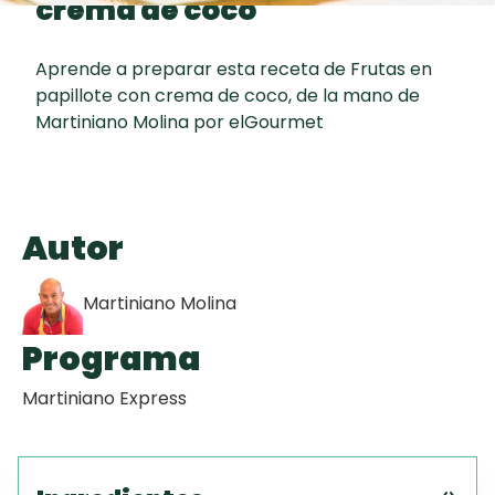
crema de coco
Toast
curad
Todas las
Key Lime Pie
30 min
recetas
Aprende a preparar esta receta de Frutas en
papillote con crema de coco, de la mano de
Galletas con
Martiniano Molina por elGourmet
Chispas de
Chocolate
Raspaditas
Autor
Mendocinas
Martiniano Molina
Programa
Martiniano Express