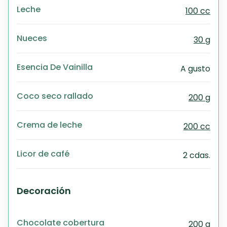
Leche
100 cc
Nueces
30 g
Esencia De Vainilla
A gusto
Coco seco rallado
200 g
Crema de leche
200 cc
Licor de café
2 cdas.
Decoración
Chocolate cobertura
200 g