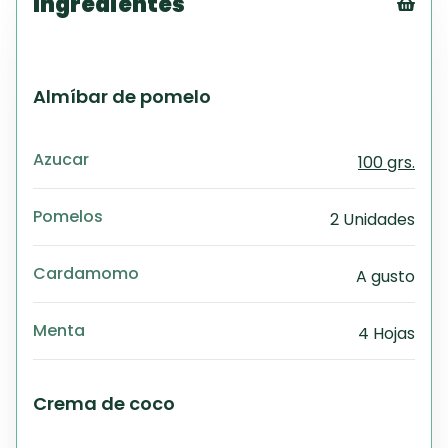
Ingredientes
Tex
CS
PD
Almíbar de pomelo
Exc
Wo
Azucar
100 grs.
Pomelos
2 Unidades
Cardamomo
A gusto
Menta
4 Hojas
Crema de coco