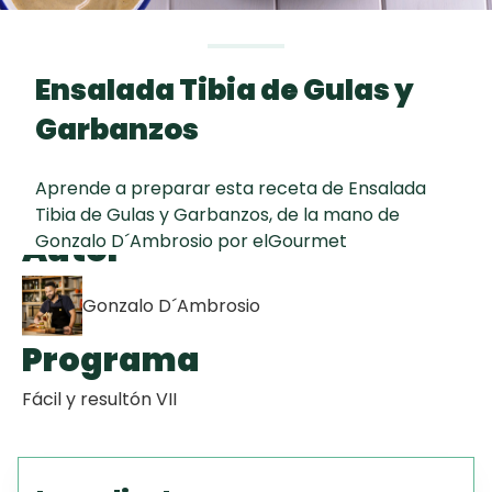
curad
Todas las
30 min
Key Lime Pie
recetas
Ensalada Tibia de Gulas y
Galletas con
Garbanzos
Chispas de
Chocolate
Aprende a preparar esta receta de Ensalada
Tibia de Gulas y Garbanzos, de la mano de
Raspaditas
Autor
Gonzalo D´Ambrosio por elGourmet
Mendocinas
Gonzalo D´Ambrosio
Programa
Fácil y resultón VII