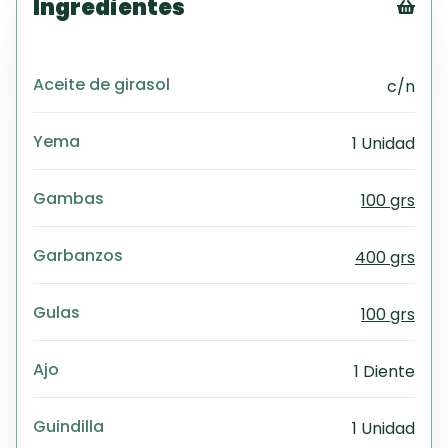
Ingredientes
Tex
CS
Aceite de girasol
c/n
PD
Exc
Wo
Yema
1 Unidad
Gambas
100 grs
Garbanzos
400 grs
Gulas
100 grs
Ajo
1 Diente
Guindilla
1 Unidad