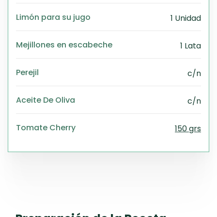
Limón para su jugo
1 Unidad
Mejillones en escabeche
1 Lata
Perejil
c/n
Aceite De Oliva
c/n
Tomate Cherry
150 grs