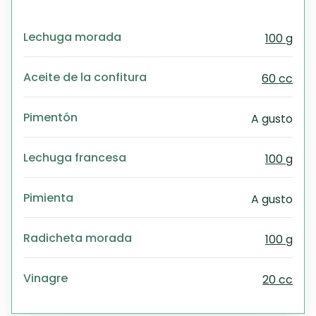
Lechuga morada
100 g
Aceite de la confitura
60 cc
Pimentón
A gusto
Lechuga francesa
100 g
Pimienta
A gusto
Radicheta morada
100 g
Vinagre
20 cc