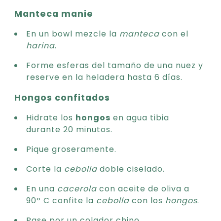
Manteca manie
En un bowl mezcle la
manteca
con el
harina
.
Forme esferas del tamaño de una nuez y
reserve en la heladera hasta 6 días.
Hongos confitados
Hidrate los
hongos
en agua tibia
durante 20 minutos.
Pique groseramente.
Corte la
cebolla
doble ciselado.
En una
cacerola
con aceite de oliva a
90º C confite la
cebolla
con los
hongos
.
Pase por un colador chino