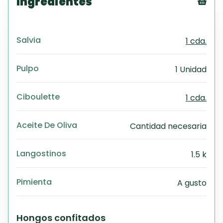
Ingredientes
Tex
CS
Salvia
1 cda.
PD
Exc
Wo
Pulpo
1 Unidad
Ciboulette
1 cda.
Aceite De Oliva
Cantidad necesaria
Langostinos
1.5 k
Pimienta
A gusto
Hongos confitados