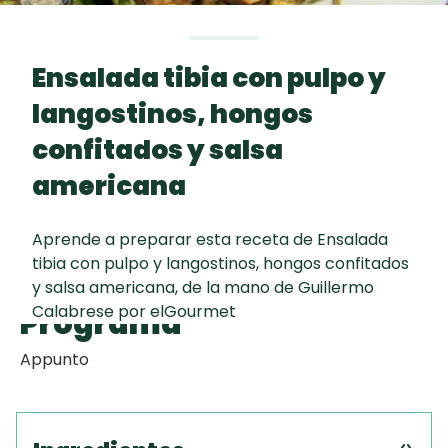
curad
Todas las
30 min
Galletas con
recetas
Chispas de
Ensalada tibia con pulpo y
Chocolate
langostinos, hongos
Key Lime Pie
confitados y salsa
americana
Red Velvet
Autor
Cake
Aprende a preparar esta receta de Ensalada
tibia con pulpo y langostinos, hongos confitados
Guillermo Calabrese
y salsa americana, de la mano de Guillermo
Calabrese por elGourmet
Programa
Appunto