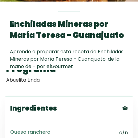
Toast
curad
Todas las
Key Lime Pie
30 min
recetas
Enchiladas Mineras por
Galletas con
María Teresa - Guanajuato
Chispas de
Chocolate
Aprende a preparar esta receta de Enchiladas
Mineras por María Teresa - Guanajuato, de la
Raspaditas
Programa
mano de - por elGourmet
Mendocinas
Abuelita Linda
Ingredientes
Tex
CS
Queso ranchero
c/n
PD