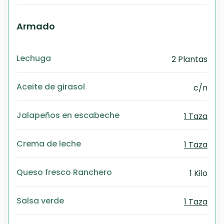
Exc
Wo
Armado
Lechuga
2 Plantas
Aceite de girasol
c/n
Jalapeños en escabeche
1 Taza
Crema de leche
1 Taza
Queso fresco Ranchero
1 Kilo
Salsa verde
1 Taza