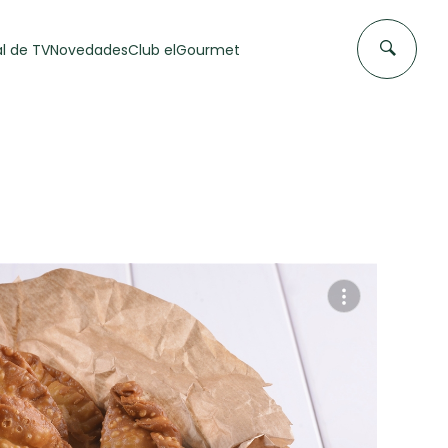
l de TV
Novedades
Club elGourmet
DAS DE
FLAN CASERO
50 min