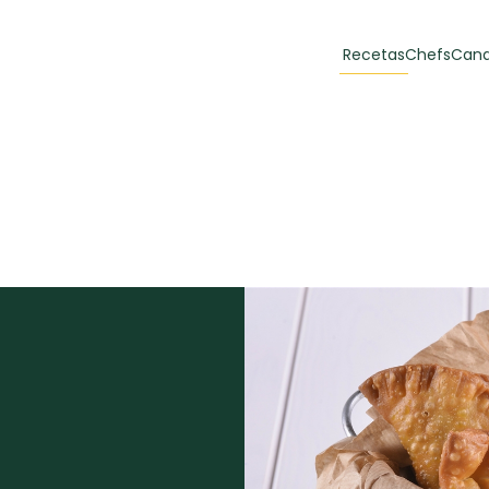
Recetas
Chefs
Cana
orias
Recetas Destacadas
 y Muffins
ulzura
Toast de trucha
EMPANA
curada y queso
CARNE
30 min
60 min
casero