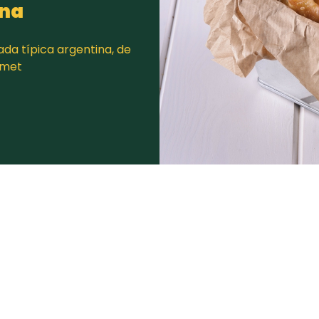
ina
a tí­pica argentina, de
rmet