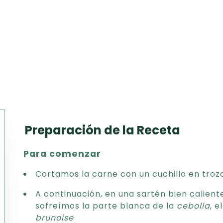
Preparación de la Receta
Texto
Para comenzar
CSV
PDF
Cortamos la carne con un cuchillo en tro
Excel
A continuación, en una sartén bien calient
Word
sofreímos la parte blanca de la
cebolla
, e
brunoise