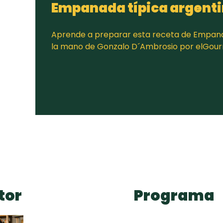
Empanada tí­pica argent
Aprende a preparar esta receta de Empanad
la mano de Gonzalo D´Ambrosio por elGou
tor
Programa