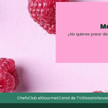
Ma
¿No quieres pasar d
Chefs
Club elGourmet
Canal de TV
Glosario
Nove