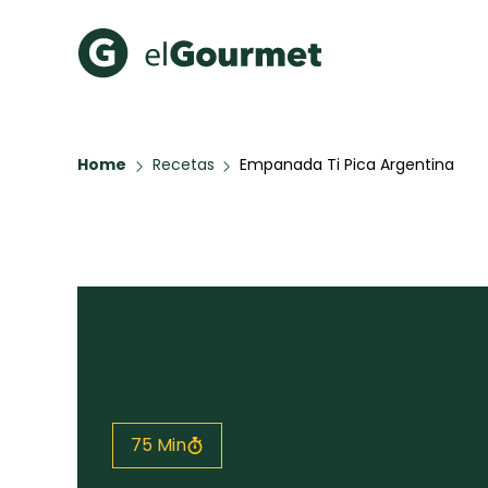
Recetas Populares
Categ
Home
Recetas
Empanada Ti Pica Argentina
Hot Pancakes
Cupcakes
A Pura D
Aguachile de Camarón de
mi Papá
Key Lime Pie
Galletas con Chispas de
Chocolate
Raspaditas Mendocinas
Todas las recetas
75 Min