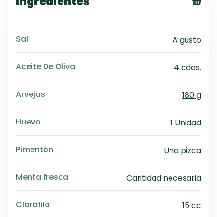
Ingredientes
Tex
CS
Sal
A gusto
PD
Exc
Wo
Aceite De Oliva
4 cdas.
Arvejas
180 g
Huevo
1 Unidad
Pimentón
Una pizca
Menta fresca
Cantidad necesaria
Clorofila
15 cc