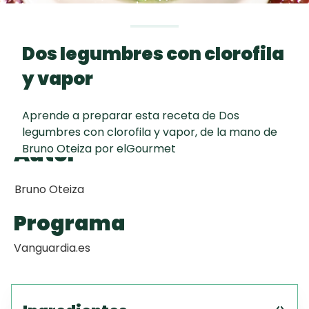
Toast
curad
Todas las
Key Lime Pie
30 min
recetas
Dos legumbres con clorofila
Galletas con
y vapor
Chispas de
Chocolate
Aprende a preparar esta receta de Dos
legumbres con clorofila y vapor, de la mano de
Raspaditas
Autor
Bruno Oteiza por elGourmet
Mendocinas
Bruno Oteiza
Programa
Vanguardia.es