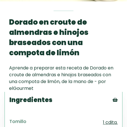
Toast
curad
Todas las
Galletas con
30 min
recetas
Chispas de
Dorado en croute de
Chocolate
almendras e hinojos
Key Lime Pie
braseados con una
compota de limón
Red Velvet
Programa
Cake
Aprende a preparar esta receta de Dorado en
ABC Gourmet
croute de almendras e hinojos braseados con
una compota de limón, de la mano de - por
elGourmet
Ingredientes
Tex
CS
Tomillo
1 cdita.
PD