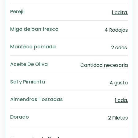
Exc
Wo
Perejil
1 cdita.
Miga de pan fresco
4 Rodajas
Manteca pomada
2 cdas.
Aceite De Oliva
Cantidad necesaria
Sal y Pimienta
A gusto
Almendras Tostadas
1 cda.
Dorado
2 Filetes