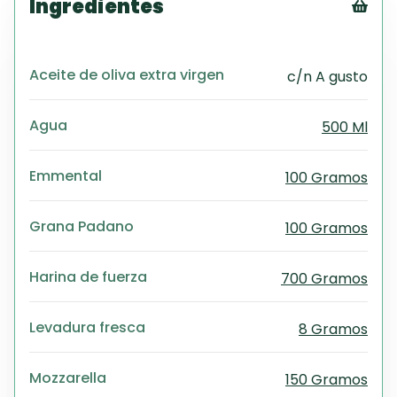
Ingredientes
Tex
CS
Aceite de oliva extra virgen
c/n A gusto
PD
Exc
Wo
Agua
500 Ml
Emmental
100 Gramos
Grana Padano
100 Gramos
Harina de fuerza
700 Gramos
Levadura fresca
8 Gramos
Mozzarella
150 Gramos