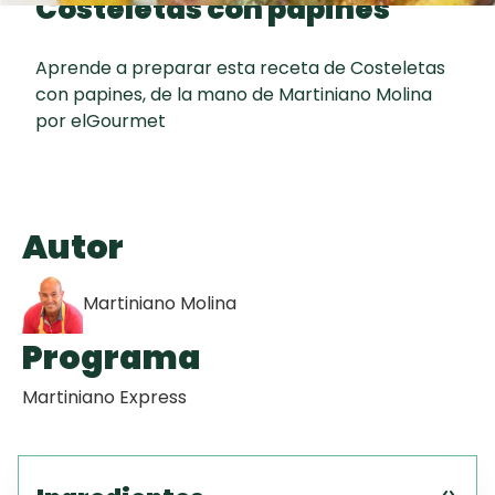
Costeletas con papines
Toast
curad
Todas las
Key Lime Pie
30 min
recetas
Aprende a preparar esta receta de Costeletas
con papines, de la mano de Martiniano Molina
Galletas con
por elGourmet
Chispas de
Chocolate
Raspaditas
Autor
Mendocinas
Martiniano Molina
Programa
Martiniano Express