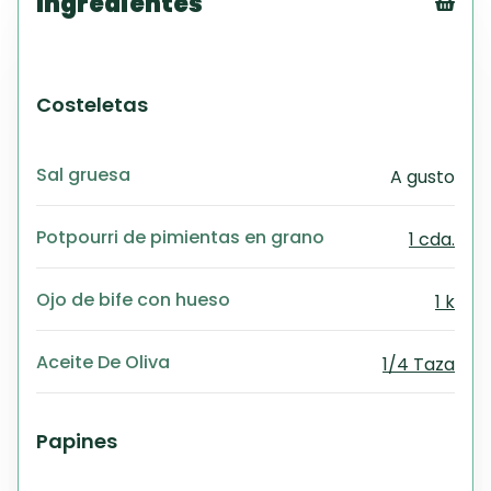
Ingredientes
Tex
CS
PD
Costeletas
Exc
Wo
Sal gruesa
A gusto
Potpourri de pimientas en grano
1 cda.
Ojo de bife con hueso
1 k
Aceite De Oliva
1/4 Taza
Papines