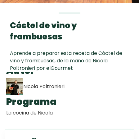
curad
Todas las
30 min
Galletas con
recetas
Chispas de
Cóctel de vino y
Chocolate
frambuesas
Key Lime Pie
Aprende a preparar esta receta de Cóctel de
vino y frambuesas, de la mano de Nicola
Tiramisú
Autor
Poltronieri por elGourmet
Nicola Poltronieri
Programa
La cocina de Nicola