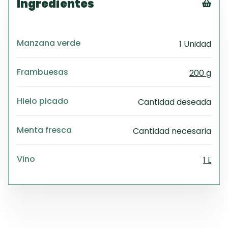
Ingredientes
Tex
CS
Manzana verde
1 Unidad
PD
Exc
Wo
Frambuesas
200 g
Hielo picado
Cantidad deseada
Menta fresca
Cantidad necesaria
Vino
1 L