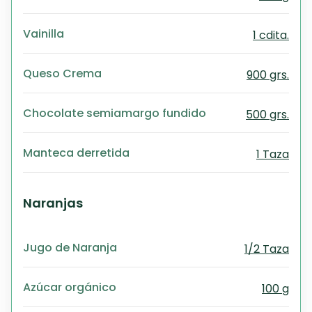
Vainilla
1 cdita.
Queso Crema
900 grs.
Chocolate semiamargo fundido
500 grs.
Manteca derretida
1 Taza
Naranjas
Jugo de Naranja
1/2 Taza
Azúcar orgánico
100 g