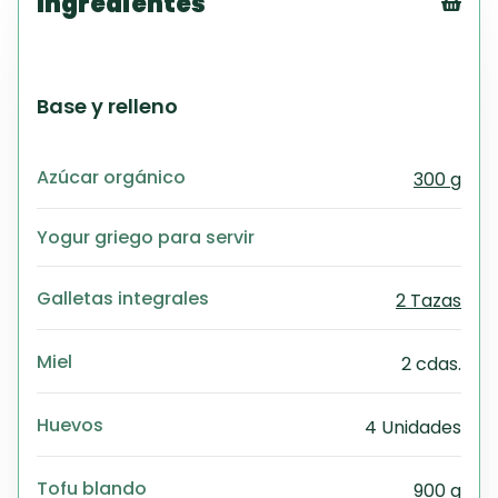
Ingredientes
Tex
CS
PD
Base y relleno
Exc
Wo
Azúcar orgánico
300 g
Yogur griego para servir
Galletas integrales
2 Tazas
Miel
2 cdas.
Huevos
4 Unidades
Tofu blando
900 g