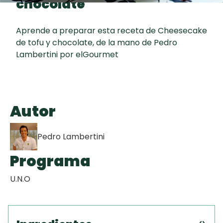
chocolate
Toast
curad
Todas las
Galletas con
30 min
recetas
Chispas de
Aprende a preparar esta receta de Cheesecake
de tofu y chocolate, de la mano de Pedro
Chocolate
Lambertini por elGourmet
Key Lime Pie
Red Velvet
Autor
Cake
Pedro Lambertini
Programa
U.N.O