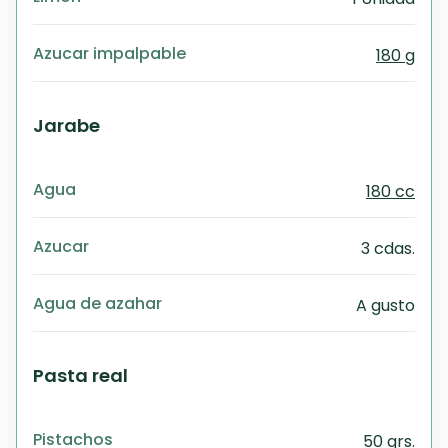
Azucar impalpable
180 g
Jarabe
Agua
180 cc
Azucar
3 cdas.
Agua de azahar
A gusto
Pasta real
Pistachos
50 grs.