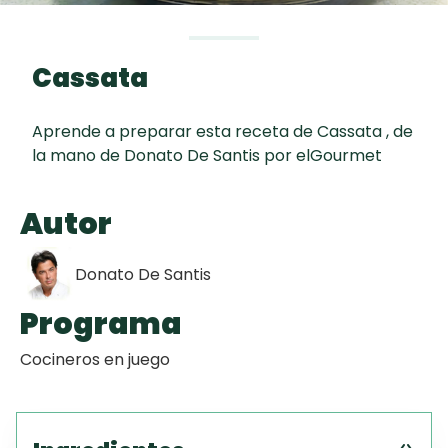
curad
Todas las
30 min
Galletas con
recetas
Chispas de
Cassata
Chocolate
Aprende a preparar esta receta de Cassata , de
Key Lime Pie
la mano de Donato De Santis por elGourmet
Tiramisú
Autor
Donato De Santis
Programa
Cocineros en juego