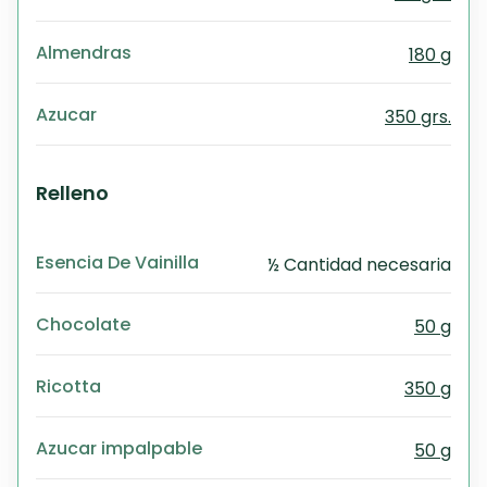
Almendras
180 g
Azucar
350 grs.
Relleno
Esencia De Vainilla
½ Cantidad necesaria
Chocolate
50 g
Ricotta
350 g
Azucar impalpable
50 g