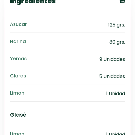
Ingredientes
Tex
CS
Azucar
125 grs.
PD
Exc
Wo
Harina
80 grs.
Yemas
9 Unidades
Claras
5 Unidades
Limon
1 Unidad
Glasé
Limon
1 Unidad