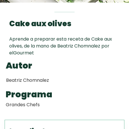
curad
Todas las
30 min
Galletas con
recetas
Chispas de
Cake aux olives
Chocolate
Aprende a preparar esta receta de Cake aux
Key Lime Pie
olives, de la mano de Beatriz Chomnalez por
elGourmet
Red Velvet
Autor
Cake
Beatriz Chomnalez
Programa
Grandes Chefs