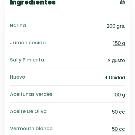
Ingredientes
Tex
CS
Harina
200 grs.
PD
Exc
Wo
Jamón cocido
150 g
Sal y Pimienta
A gusto
Huevo
4 Unidad
Aceitunas verdes
100 g
Aceite De Oliva
50 cc
Vermouth blanco
50 cc