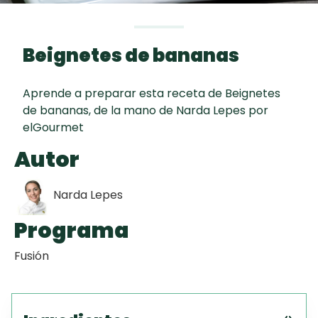
Toast
curad
Todas las
30 min
Key Lime Pie
recetas
Beignetes de bananas
Galletas con
Chispas de
Aprende a preparar esta receta de Beignetes
Chocolate
de bananas, de la mano de Narda Lepes por
elGourmet
Raspaditas
Autor
Mendocinas
Narda Lepes
Programa
Fusión