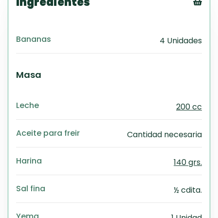
Ingredientes
Tex
CS
Bananas
4 Unidades
PD
Exc
Wo
Masa
Leche
200 cc
Aceite para freir
Cantidad necesaria
Harina
140 grs.
Sal fina
½ cdita.
Yema
1 Unidad